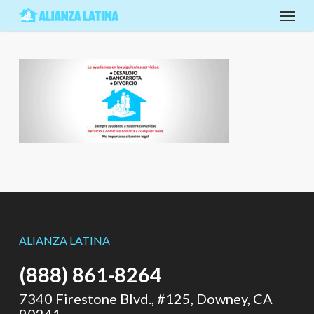
Skip
Menu
to
main
content
ALIANZA LATINA
(888) 861-8264
7340 Firestone Blvd., #125, Downey, CA