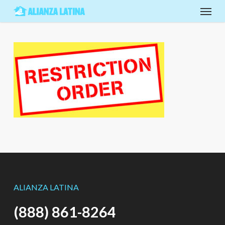
Skip
Menu
to
main
content
ALIANZA LATINA
(888) 861-8264