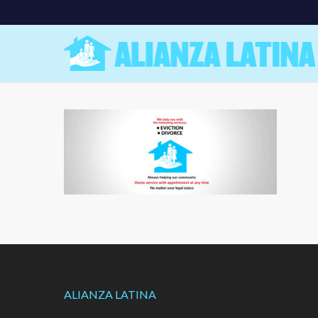
Skip
to
main
content
ALIANZA LATINA