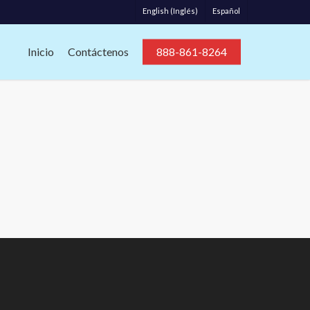
Español
English
(
Inglés
)
Inicio
Contáctenos
888-861-8264